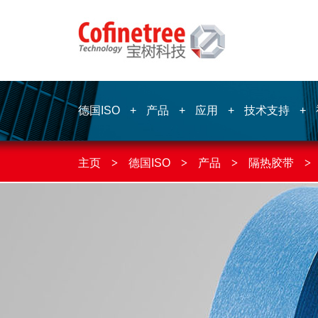
德国ISO
+
产品
+
应用
+
技术支持
+
主页
>
德国ISO
>
产品
>
隔热胶带
>