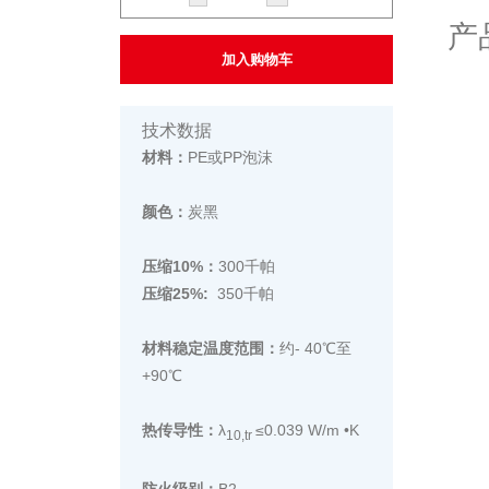
产
加入购物车
技术数据
材料：
PE或PP泡沫
颜色：
炭黑
压缩10%：
300千帕
压缩25%:
350千帕
材料稳定温度范围：
约- 40℃至
+90℃
热传导性：
λ
≤0.039 W/m •K
10,tr
防火级别：
B2