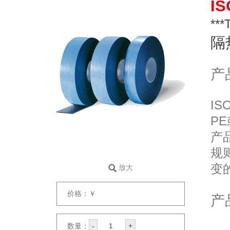
IS
***
隔
产
IS
P
产
规
变
放大
价格：￥
产
数量：
-
+