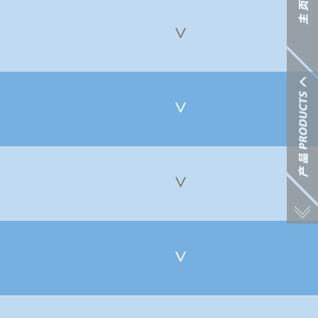
>
>
>
>