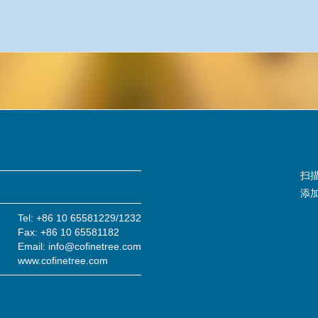
扫
添
Tel: +86 10 65581229/1232
Fax: +86 10 65581182
Email: info@cofinetree.com
www.cofinetree.com